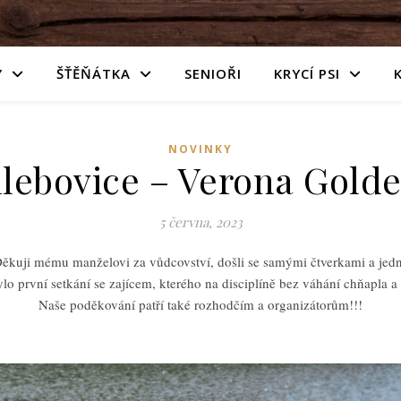
Y
ŠŤĚŇÁTKA
SENIOŘI
KRYCÍ PSI
NOVINKY
ebovice – Verona Golden
5 června, 2023
ěkuji mému manželovi za vůdcovství, došli se samými čtverkami a jednou
lo první setkání se zajícem, kterého na disciplíně bez váhání chňapla a
Naše poděkování patří také rozhodčím a organizátorům!!!