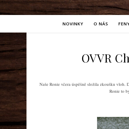
NOVINKY
O NÁS
FEN
OVVR Chl
Naše Ronie včera úspěšně složila zkoušku vloh. D
Ronie to by